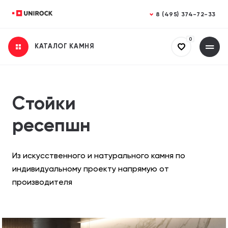
Закрыть
Закрыть
8 (495) 374-72-33
0
КАТАЛОГ КАМНЯ
Получить консультацию
Заказать расчет
Заполните все поля
Заполните все поля
Ваше имя
Ваше имя
Стойки
ресепшн
Телефон
Телефон
Из искусственного и натурального камня по
индивидуальному проекту напрямую от
производителя
Email (необязательно)
Email (необязательно)