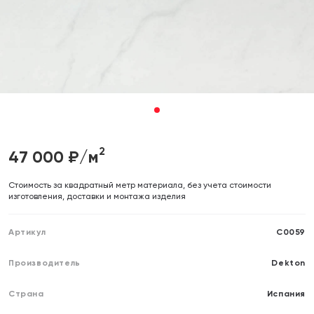
Отправляя форму, вы даете согласие на обработку своих
Отправляя форму, вы даете согласие на обработку своих
персональных данных
персональных данных
Отправить
Отправить
1
2
47 000
₽/м
Cтоимость за квадратный метр материала, без учета стоимости
изготовления, доставки и монтажа изделия
Артикул
C0059
Производитель
Dekton
Страна
Испания