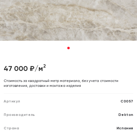
Отправляя форму, вы даете согласие на обработку своих
Отправляя форму, вы даете согласие на обработку своих
персональных данных
персональных данных
Отправить
Отправить
1
2
47 000
₽/м
Cтоимость за квадратный метр материала, без учета стоимости
изготовления, доставки и монтажа изделия
Артикул
C0057
Производитель
Dekton
Страна
Испания