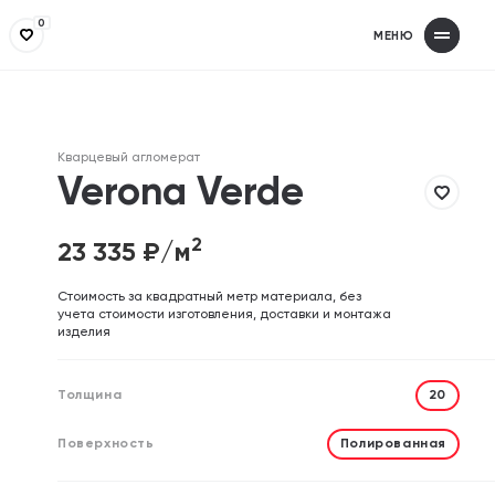
0
МЕНЮ
Получит
З
Заполнит
З
Кварцевый агломерат
Ваше имя
Ваше имя
Verona Verde
2
23 335
₽/м
Телефон
Телефон
Cтоимость за квадратный метр материала, без
учета стоимости изготовления, доставки и монтажа
изделия
Email (необязательно)
Email (необязательно)
Толщина
20
Поверхность
Полированная
Отправляя форму, вы дает
Отправляя форму, вы дает