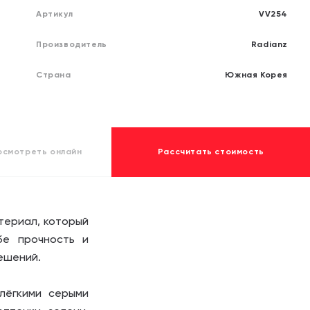
обработку своих
обработку своих
персона
персона
Артикул
VV254
Отправит
Отправит
Производитель
Radianz
Страна
Южная Корея
осмотреть
онлайн
Рассчитать стоимость
териал, который
бе прочность и
ешений.
лёгкими серыми