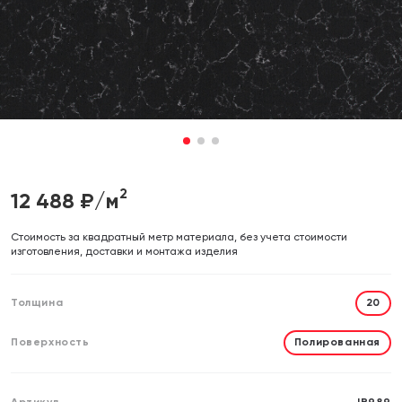
Отправляя форму, вы даете согласие на обработку своих
Отправляя форму, вы даете согласие на обработку своих
персональных данных
персональных данных
Отправить
Отправить
1
2
3
2
12 488
₽/м
Cтоимость за квадратный метр материала, без учета стоимости
изготовления, доставки и монтажа изделия
Толщина
20
Поверхность
Полированная