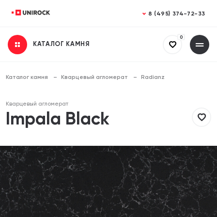
Закрыть
Закрыть
8 (495) 374-72-33
0
КАТАЛОГ КАМНЯ
Получить консультацию
Заказать расчет
Заполните все поля
Заполните все поля
Каталог камня
Кварцевый агломерат
Radianz
Ваше имя
Ваше имя
Кварцевый агломерат
Impala Black
Телефон
Телефон
Email (необязательно)
Email (необязательно)