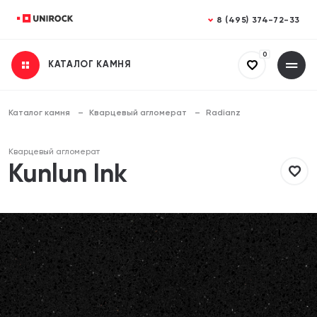
Закрыть
Закрыть
8 (495) 374-72-33
0
КАТАЛОГ КАМНЯ
Получить консультацию
Заказать расчет
Заполните все поля
Заполните все поля
Каталог камня
Кварцевый агломерат
Radianz
Ваше имя
Ваше имя
Кварцевый агломерат
Kunlun Ink
Телефон
Телефон
Email (необязательно)
Email (необязательно)