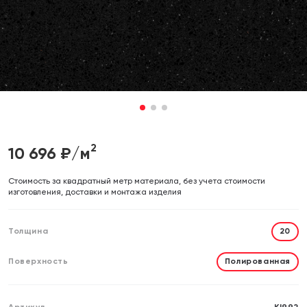
Отправляя форму, вы даете согласие на обработку своих
Отправляя форму, вы даете согласие на обработку своих
персональных данных
персональных данных
Отправить
Отправить
1
2
3
2
10 696
₽/м
Cтоимость за квадратный метр материала, без учета стоимости
изготовления, доставки и монтажа изделия
Толщина
20
Поверхность
Полированная