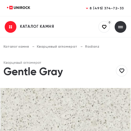
Закрыть
Закрыть
8 (495) 374-72-33
0
КАТАЛОГ КАМНЯ
Получить консультацию
Заказать расчет
Заполните все поля
Заполните все поля
Каталог камня
Кварцевый агломерат
Radianz
Ваше имя
Ваше имя
Кварцевый агломерат
Gentle Gray
Телефон
Телефон
Email (необязательно)
Email (необязательно)