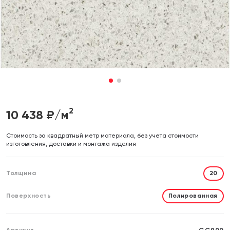
Отправляя форму, вы даете согласие на обработку своих
Отправляя форму, вы даете согласие на обработку своих
персональных данных
персональных данных
Отправить
Отправить
1
2
2
10 438
₽/м
Cтоимость за квадратный метр материала, без учета стоимости
изготовления, доставки и монтажа изделия
Толщина
20
Поверхность
Полированная