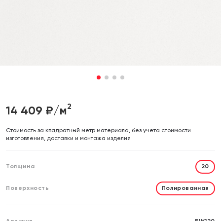
Отправляя форму, вы даете согласие на обработку своих
Отправляя форму, вы даете согласие на обработку своих
персональных данных
персональных данных
Отправить
Отправить
1
2
3
4
2
14 409
₽/м
Cтоимость за квадратный метр материала, без учета стоимости
изготовления, доставки и монтажа изделия
Толщина
20
Поверхность
Полированная