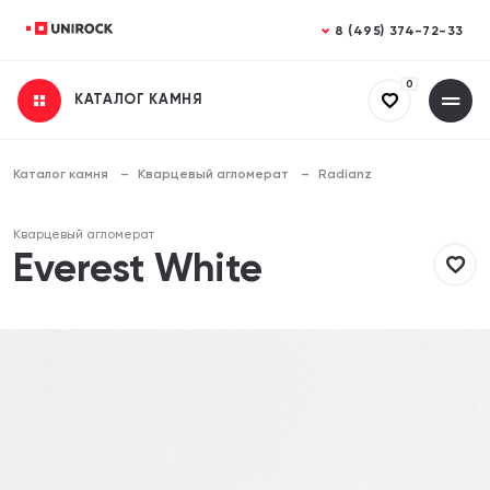
Закрыть
Закрыть
8 (495) 374-72-33
0
КАТАЛОГ КАМНЯ
Получить консультацию
Заказать расчет
Заполните все поля
Заполните все поля
Каталог камня
Кварцевый агломерат
Radianz
Ваше имя
Ваше имя
Кварцевый агломерат
Everest White
Телефон
Телефон
Email (необязательно)
Email (необязательно)