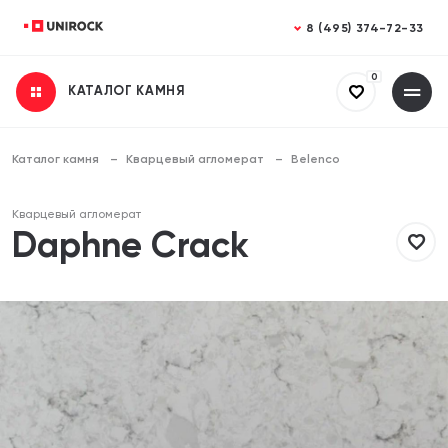
Закрыть
Закрыть
8 (495) 374-72-33
0
КАТАЛОГ КАМНЯ
Получить консультацию
Заказать расчет
Заполните все поля
Заполните все поля
Каталог камня
Кварцевый агломерат
Belenco
Ваше имя
Ваше имя
Кварцевый агломерат
Daphne Crack
Телефон
Телефон
Email (необязательно)
Email (необязательно)