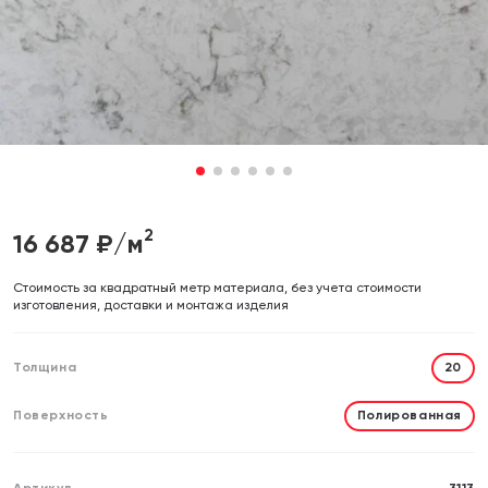
Отправляя форму, вы даете согласие на обработку своих
Отправляя форму, вы даете согласие на обработку своих
персональных данных
персональных данных
Отправить
Отправить
1
2
3
4
5
6
2
16 687
₽/м
Cтоимость за квадратный метр материала, без учета стоимости
изготовления, доставки и монтажа изделия
Толщина
20
Поверхность
Полированная