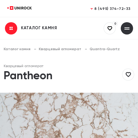
Закрыть
Закрыть
8 (495) 374-72-33
0
КАТАЛОГ КАМНЯ
Получить консультацию
Заказать расчет
Заполните все поля
Заполните все поля
Каталог камня
Кварцевый агломерат
Quantra-Quartz
Ваше имя
Ваше имя
Кварцевый агломерат
Pantheon
Телефон
Телефон
Email (необязательно)
Email (необязательно)