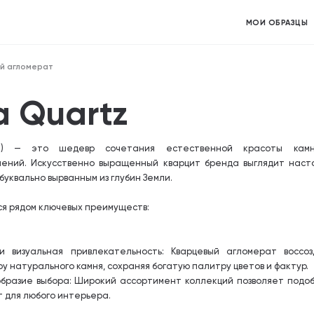
МОИ ОБРАЗЦЫ
й агломерат
a Quartz
) — это шедевр сочетания естественной красоты кам
ений. Искусственно выращенный кварцит бренда выглядит наст
буквально вырванным из глубин Земли.
ся рядом ключевых преимуществ:
и визуальная привлекательность: Кварцевый агломерат воссо
у натурального камня, сохраняя богатую палитру цветов и фактур.
ообразие выбора: Широкий ассортимент коллекций позволяет подо
 для любого интерьера.