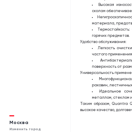
Высокая износо
сколам обеспечивае
Негигроскопично
материала, предотв
Термостойкость:
горячих предметов.
Удобство обслуживания:
Легкость очистк
частого применения
Антибактериа
поверхность от разм
Универсальность примене
Многофункциона
раковин, лестничных
Идеальное соч
металлом, стеклом 
Таким образом, Quantra 
высокое качество, долгове
Москва
Изменить город