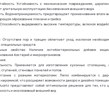
стойкость: Устойчивость к механическим повреждениям, царапи
т длительную эксплуатацию без изменения внешнего вида.
сть: Водонепроницаемость предотвращает проникновение влаги в
ращая образование плесени и грибка.
 Способность выдерживать высокие температуры, включая воздей
и: Отсутствие пор и трещин облегчает уход, исключая необходи
 специальных средств.
льные свойства: Наличие антибактериальных добавок защи
ножения бактерий и микроорганизмов.
ния:
льность: Применяется для изготовления кухонных столешниц, 
 ступеней, стеновых панелей и полов.
етание с разными материалами: Легко комбинируется с дере
и керамикой, что расширяет возможности декора и дизайна помеще
Quartz представляют собой оптимальное решение для тех, кто 
чность и эксклюзивный внешний вид