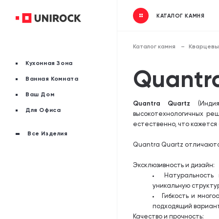
КАТАЛОГ КАМНЯ
Каталог камня
Кварцевы
Кухонная Зона
Quantr
Ванная Комната
Ваш Дом
Quantra Quartz
(Индия
Для Офиса
высокотехнологичных реш
естественно, что кажется 
Все Изделия
Quantra Quartz отличают
Эксклюзивность и дизайн:
Натуральность 
уникальную структур
Гибкость и мног
подходящий вариант
Качество и прочность: