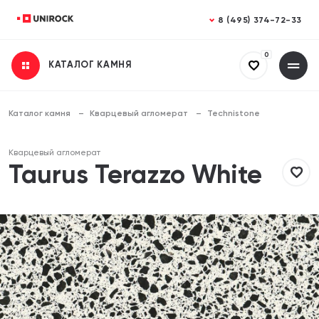
Закрыть
Закрыть
8 (495) 374-72-33
0
КАТАЛОГ КАМНЯ
Получить консультацию
Заказать расчет
Заполните все поля
Заполните все поля
Каталог камня
Кварцевый агломерат
Technistone
Ваше имя
Ваше имя
Кварцевый агломерат
Taurus Terazzo White
Телефон
Телефон
Email (необязательно)
Email (необязательно)