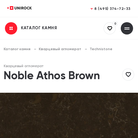
Закрыть
Закрыть
8 (495) 374-72-33
0
КАТАЛОГ КАМНЯ
Получить консультацию
Заказать расчет
Заполните все поля
Заполните все поля
Каталог камня
Кварцевый агломерат
Technistone
Ваше имя
Ваше имя
Кварцевый агломерат
Noble Athos Brown
Телефон
Телефон
Email (необязательно)
Email (необязательно)