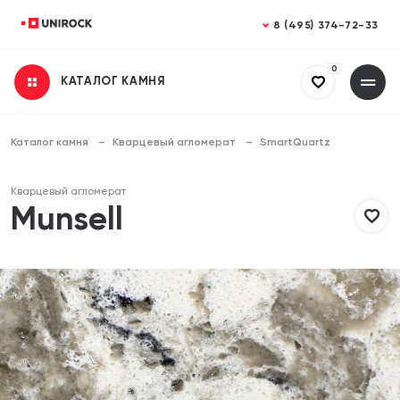
Закрыть
Закрыть
8 (495) 374-72-33
0
КАТАЛОГ КАМНЯ
Получить консультацию
Заказать расчет
Заполните все поля
Заполните все поля
Каталог камня
Кварцевый агломерат
SmartQuartz
Ваше имя
Ваше имя
Кварцевый агломерат
Munsell
Телефон
Телефон
Email (необязательно)
Email (необязательно)