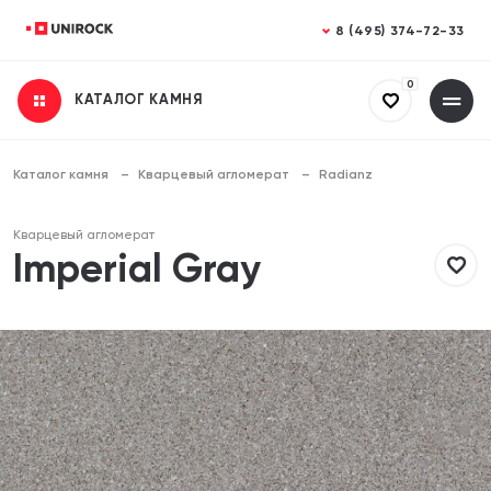
Закрыть
Закрыть
8 (495) 374-72-33
0
КАТАЛОГ КАМНЯ
Получить консультацию
Заказать расчет
Заполните все поля
Заполните все поля
Каталог камня
Кварцевый агломерат
Radianz
Ваше имя
Ваше имя
Кварцевый агломерат
Imperial Gray
Телефон
Телефон
Email (необязательно)
Email (необязательно)