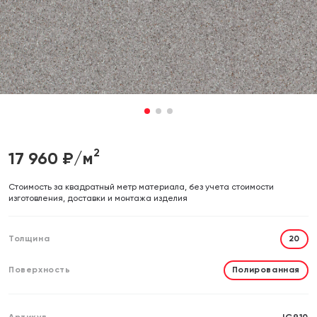
Отправляя форму, вы даете согласие на обработку своих
Отправляя форму, вы даете согласие на обработку своих
персональных данных
персональных данных
Отправить
Отправить
1
2
3
2
17 960
₽/м
Cтоимость за квадратный метр материала, без учета стоимости
изготовления, доставки и монтажа изделия
Толщина
20
Поверхность
Полированная