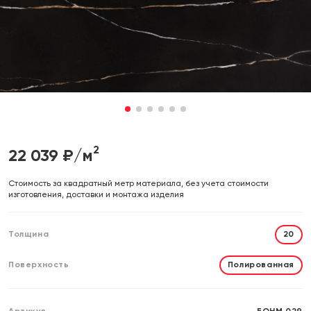
Отправляя форму, вы даете согласие на обработку своих
Отправляя форму, вы даете согласие на обработку своих
персональных данных
персональных данных
Отправить
Отправить
1
2
3
4
5
6
2
22 039
₽/м
Cтоимость за квадратный метр материала, без учета стоимости
изготовления, доставки и монтажа изделия
Толщина
20
Поверхность
Полированная