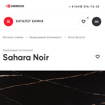
Закрыть
Закрыть
8 (495) 374-72-33
0
КАТАЛОГ КАМНЯ
Получить консультацию
Заказать расчет
Заполните все поля
Заполните все поля
Каталог камня
Кварцевый агломерат
Etna Quartz
Ваше имя
Ваше имя
Кварцевый агломерат
Sahara Noir
Телефон
Телефон
Email (необязательно)
Email (необязательно)