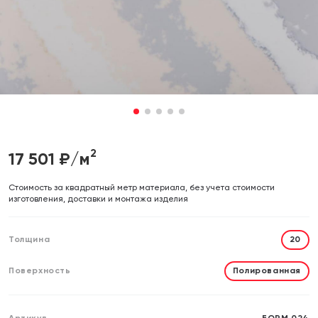
Отправляя форму, вы даете согласие на обработку своих
Отправляя форму, вы даете согласие на обработку своих
персональных данных
персональных данных
Отправить
Отправить
1
2
3
4
5
2
17 501
₽/м
Cтоимость за квадратный метр материала, без учета стоимости
изготовления, доставки и монтажа изделия
Толщина
20
Поверхность
Полированная