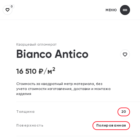
0
МЕНЮ
Получит
З
Заполнит
З
Кварцевый агломерат
Ваше имя
Ваше имя
Bianco Antico
2
16 510
₽/м
Телефон
Телефон
Cтоимость за квадратный метр материала, без
учета стоимости изготовления, доставки и монтажа
изделия
Email (необязательно)
Email (необязательно)
Толщина
20
Поверхность
Полированная
Отправляя форму, вы дает
Отправляя форму, вы дает