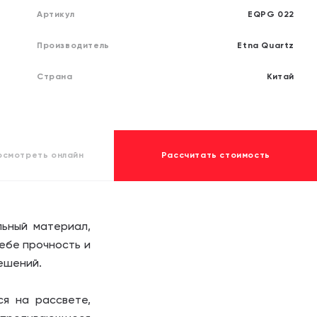
обработку своих
обработку своих
персона
персона
Артикул
EQPG 022
Отправит
Отправит
Производитель
Etna Quartz
Страна
Китай
осмотреть
онлайн
Рассчитать стоимость
льный материал,
ебе прочность и
ешений.
ся на рассвете,