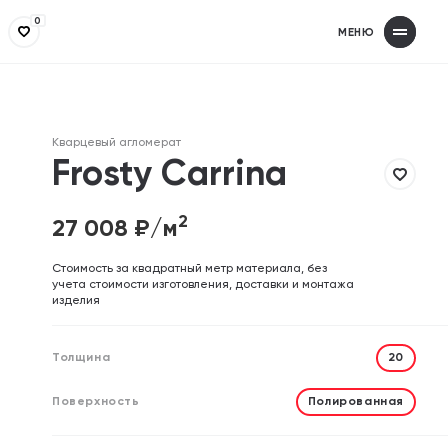
0
МЕНЮ
Получит
З
Заполнит
З
Кварцевый агломерат
Ваше имя
Ваше имя
Frosty Carrina
2
27 008
₽/м
Телефон
Телефон
Cтоимость за квадратный метр материала, без
учета стоимости изготовления, доставки и монтажа
изделия
Email (необязательно)
Email (необязательно)
Толщина
20
Поверхность
Полированная
Отправляя форму, вы дает
Отправляя форму, вы дает