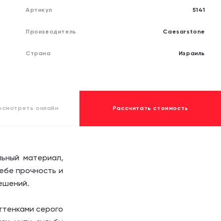
обработку своих
обработку своих
персона
персона
Артикул
5141
Отправит
Отправит
Производитель
Caesarstone
Страна
Израиль
осмотреть
онлайн
Рассчитать стоимость
льный материал,
ебе прочность и
ешений.
оттенками серого