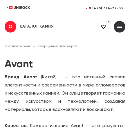
Закрыть
Закрыть
8 (495) 374-72-33
0
КАТАЛОГ КАМНЯ
Получить консультацию
Заказать расчет
Заполните все поля
Заполните все поля
Каталог камня
Кварцевый агломерат
Ваше имя
Ваше имя
Avant
Бренд Avant
(Китай) — это истинный символ
Телефон
Телефон
элегантности и современности в мире агломератов
и искусственных камней. Он олицетворяет гармонию
между искусством и технологией, создавая
материалы, которые вдохновляют и восхищают.
Email (необязательно)
Email (необязательно)
Качество
: Каждое изделие Avant
— это результат