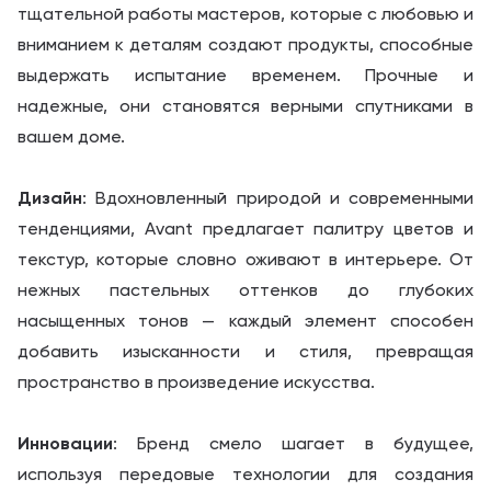
тщательной работы мастеров, которые с любовью и
Отправляя форму, вы даете согласие на обработку своих
Отправляя форму, вы даете согласие на обработку своих
вниманием к деталям создают продукты, способные
персональных данных
персональных данных
выдержать испытание временем. Прочные и
надежные, они становятся верными спутниками в
Отправить
Отправить
вашем доме.
Дизайн
: Вдохновленный природой и современными
тенденциями, Avant предлагает палитру цветов и
текстур, которые словно оживают в интерьере. От
нежных пастельных оттенков до глубоких
насыщенных тонов — каждый элемент способен
добавить изысканности и стиля, превращая
пространство в произведение искусства.
Инновации
: Бренд смело шагает в будущее,
используя передовые технологии для создания