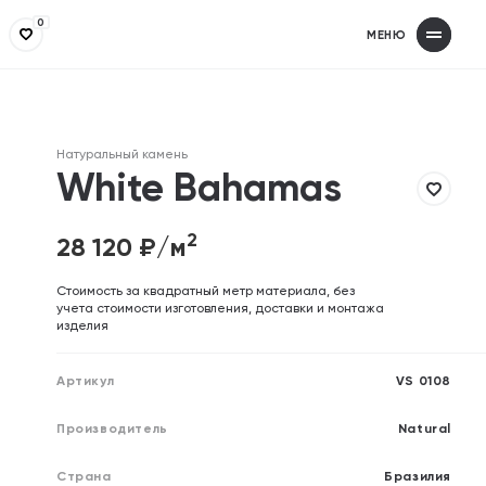
0
МЕНЮ
Получит
З
Заполнит
З
Натуральный камень
Ваше имя
Ваше имя
White Bahamas
2
28 120
₽/м
Телефон
Телефон
Cтоимость за квадратный метр материала, без
учета стоимости изготовления, доставки и монтажа
изделия
Email (необязательно)
Email (необязательно)
Артикул
VS 0108
Производитель
Natural
Отправляя форму, вы дает
Отправляя форму, вы дает
Страна
Бразилия