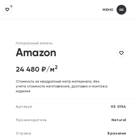
0
МЕНЮ
Получит
З
Заполнит
З
Натуральный камень
Ваше имя
Ваше имя
Amazon
2
24 480
₽/м
Телефон
Телефон
Cтоимость за квадратный метр материала, без
учета стоимости изготовления, доставки и монтажа
изделия
Email (необязательно)
Email (необязательно)
Артикул
VS 0154
Производитель
Natural
Отправляя форму, вы дает
Отправляя форму, вы дает
Страна
Бразилия