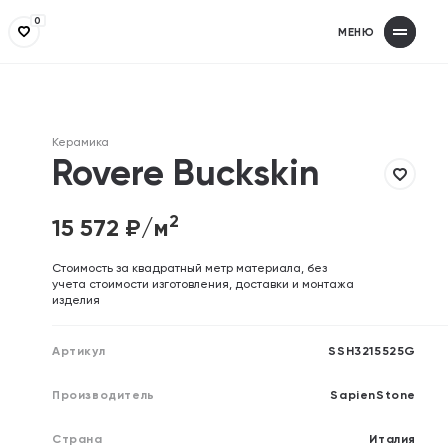
0
МЕНЮ
Получит
З
Заполнит
З
Керамика
Ваше имя
Ваше имя
Rovere Buckskin
2
15 572
₽/м
Телефон
Телефон
Cтоимость за квадратный метр материала, без
учета стоимости изготовления, доставки и монтажа
изделия
Email (необязательно)
Email (необязательно)
Артикул
SSH3215525G
Производитель
SapienStone
Отправляя форму, вы дает
Отправляя форму, вы дает
Страна
Италия