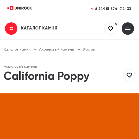
Закрыть
Закрыть
8 (495) 374-72-33
0
КАТАЛОГ КАМНЯ
Получить консультацию
Заказать расчет
Заполните все поля
Заполните все поля
Каталог камня
Акриловый камень
Staron
Ваше имя
Ваше имя
Акриловый камень
California Poppy
Телефон
Телефон
Email (необязательно)
Email (необязательно)