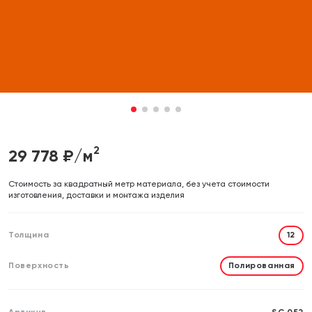
Отправляя форму, вы даете согласие на обработку своих
Отправляя форму, вы даете согласие на обработку своих
персональных данных
персональных данных
Отправить
Отправить
1
2
3
4
5
2
29 778
₽/м
Cтоимость за квадратный метр материала, без учета стоимости
изготовления, доставки и монтажа изделия
Толщина
12
Поверхность
Полированная