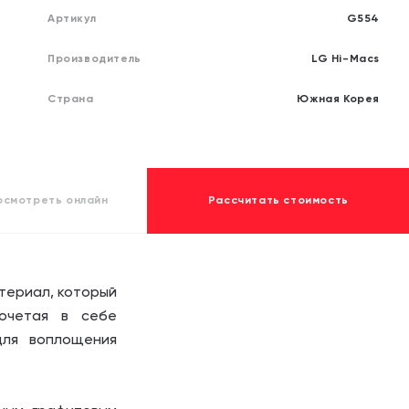
обработку своих
обработку своих
персона
персона
Артикул
G554
Отправит
Отправит
Производитель
LG Hi-Macs
Страна
Южная Корея
осмотреть
онлайн
Рассчитать стоимость
териал, который
Сочетая в себе
для воплощения