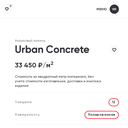
0
МЕНЮ
Получит
З
Заполнит
З
Акриловый камень
Ваше имя
Ваше имя
Urban Concrete
2
33 450
₽/м
Телефон
Телефон
Cтоимость за квадратный метр материала, без
учета стоимости изготовления, доставки и монтажа
изделия
Email (необязательно)
Email (необязательно)
Толщина
12
Поверхность
Полированная
Отправляя форму, вы дает
Отправляя форму, вы дает