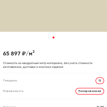
Отправляя форму, вы даете согласие на обработку своих
Отправляя форму, вы даете согласие на обработку своих
персональных данных
персональных данных
Отправить
Отправить
1
2
65 897
₽/м
Cтоимость за квадратный метр материала, без учета стоимости
изготовления, доставки и монтажа изделия
Толщина
12
Поверхность
Полированная