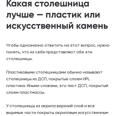
Какая столешница
Отправляя форму, вы даете согласие на обработку своих
Отправляя форму, вы даете согласие на обработку своих
лучше — пластик или
персональных данных
персональных данных
искусственный камень
Отправить
Отправить
Чтобы однозначно ответить на этот вопрос, нужно
понять, что из себя представляют обе эти
столешницы.
Пластиковыми столешницами обычно называют
столешницы из ДСП, покрытые слоем HPL
пластика. Иными словами, это лист ДСП, покрытый
слоем пластмассы.
У столешницы из акрила верхний слой и все
видимые части покрыты акриловым искусственным